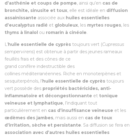
d’asthénie et coups de pompe
, ainsi qu’en
cas de
bronchite, sinusite et toux
, elle est idéale en
diffusion
assainissante
associée aux
huiles essentielles
d’eucalyptus radié
et
globuleux
, les
myrtes rouges
, les
thyms à linalol
ou
romarin à cinéole
.
L’
huile essentielle de cyprès
toujours vert (
Cupressus
sempervirens
) est obtenue à partir des jeunes rameaux
feuillés frais et des cônes de ce
grand conifère indestructible des
collines méditerranéennes. Riche en monoterpènes et
sesquiterpénols, l’
huile essentielle de cyprès
toujours
vert possède des
propriétés bactéricides, anti-
inflammatoire et décongestionnante
et
tonique
veineuse et lymphatique
, l’indiquant tout
particulièrement en
cas d’insuffisance veineuse
et les
œdèmes des jambes
, mais aussi en
cas de toux
d’irritation, sèche et persistante
. Sa diffusion se fera en
association avec d’autres huiles essentielles