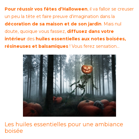
Pour réussir vos fêtes d’Halloween
, il va falloir se creuser
un peu la tête et faire preuve d’imagination dans la
décoration de sa maison et de son jardin
. Mais nul
doute, quoique vous fassiez,
diffusez dans votre
intérieur
des
huiles essentielles aux notes boisées,
résineuses et balsamiques
! Vous ferez sensation…
Les huiles essentielles pour une ambiance
boisée