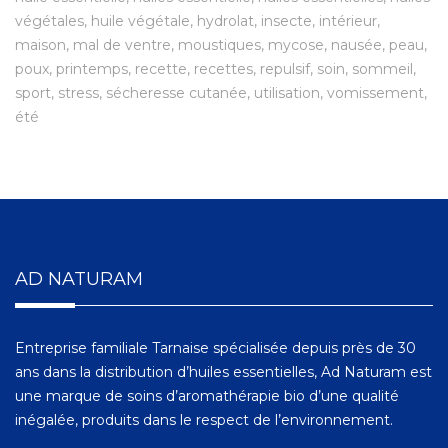
végétales
huile végétale
hydrolat
insecte
intérieur
maison
mal de ventre
moustiques
mycose
nausée
peau
poux
printemps
recette
recettes
repulsif
soin
sommeil
sport
stress
sécheresse cutanée
utilisation
vomissement
été
AD NATURAM
Entreprise familiale Tarnaise spécialisée depuis près de 30
ans dans la distribution d’huiles essentielles, Ad Naturam est
une marque de soins d’aromathérapie bio d’une qualité
inégalée, produits dans le respect de l’environnement.