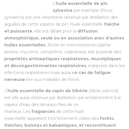
L’
huile essentielle de pin
sylvestre
par exemple (
Pinus
sylvestris
) est une oléorésine obtenue par distillation des
aiguilles de cette espèce de pin. Huile essentielle
fraîche
et puissante
, elle est idéale pour la
diffusion
atmosphérique, seule ou en association avec d’autres
huiles essentielles
. Riche en monoterpènes (alpha-
pinène, myrcène, camphène, cadinènes), elle possède des
propriétés antiseptiques respiratoires, mucolytiques
et décongestionnantes respiratoires
, indiquées dans les
infections respiratoires mais aussi e
n cas de fatigue
nerveuse
liée aux maladies de l’hiver.
L’
huile essentielle de sapin de Sibérie
(
Abies sibirica
)
est elle aussi obtenue par distillation par entraînement à
la
vapeur d’eau des rameaux frais de ce
résineux. Les
fragrances
de cette huile
essentielle rappellent très fortement celles des
forêts,
fraîches, boisées et balsamiques, et reconstituent