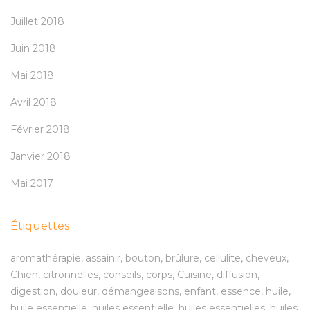
Juillet 2018
Juin 2018
Mai 2018
Avril 2018
Février 2018
Janvier 2018
Mai 2017
Étiquettes
aromathérapie
assainir
bouton
brûlure
cellulite
cheveux
Chien
citronnelles
conseils
corps
Cuisine
diffusion
digestion
douleur
démangeaisons
enfant
essence
huile
huile essentielle
huiles essentielle
huiles essentielles
huiles