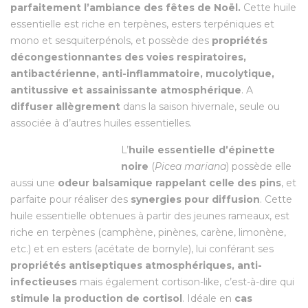
parfaitement l’ambiance des fêtes de Noël.
Cette huile
essentielle est riche en terpènes, esters terpéniques et
mono et sesquiterpénols, et possède des
propriétés
décongestionnantes des voies respiratoires,
antibactérienne, anti-inflammatoire, mucolytique,
antitussive et assainissante atmosphérique
. A
diffuser allègrement
dans la saison hivernale, seule ou
associée à d’autres huiles essentielles.
L’
huile essentielle d’épinette
noire
(
Picea mariana
) possède elle
aussi une
odeur balsamique rappelant celle des pins
, et
parfaite pour réaliser des
synergies pour diffusion
. Cette
huile essentielle obtenues à partir des jeunes rameaux, est
riche en terpènes (camphène, pinènes, carène, limonène,
etc.) et en esters (acétate de bornyle), lui conférant ses
propriétés antiseptiques atmosphériques, anti-
infectieuses
mais également cortison-like, c’est-à-dire qui
stimule la production de cortisol
. Idéale en
cas