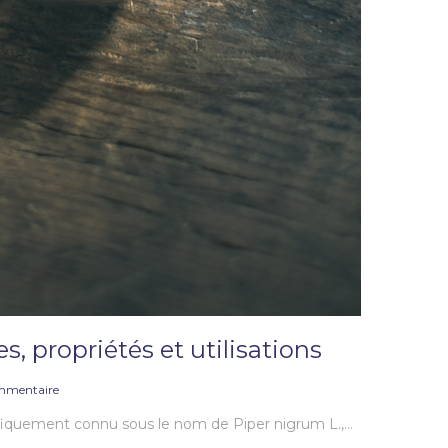
es, propriétés et utilisations
mmentaire
tifiquement connu sous le nom de Piper nigrum L.,…