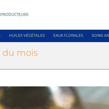
 PRODUCTEURS
S
HUILES VÉGÉTALES
EAUX FLORALES
SOINS A
s du mois