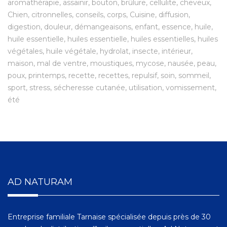
aromathérapie
assainir
bouton
brûlure
cellulite
cheveux
Chien
citronnelles
conseils
corps
Cuisine
diffusion
digestion
douleur
démangeaisons
enfant
essence
huile
huile essentielle
huiles essentielle
huiles essentielles
huiles
végétales
huile végétale
hydrolat
insecte
intérieur
maison
mal de ventre
moustiques
mycose
nausée
peau
poux
printemps
recette
recettes
repulsif
soin
sommeil
sport
stress
sécheresse cutanée
utilisation
vomissement
été
AD NATURAM
Entreprise familiale Tarnaise spécialisée depuis près de 30