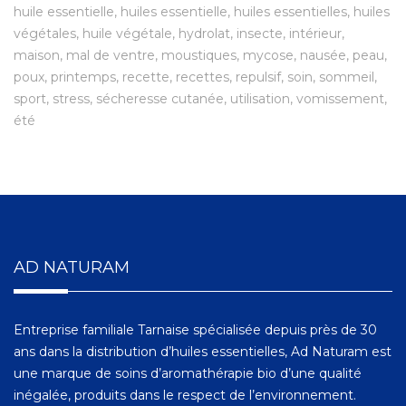
huile essentielle
huiles essentielle
huiles essentielles
huiles
végétales
huile végétale
hydrolat
insecte
intérieur
maison
mal de ventre
moustiques
mycose
nausée
peau
poux
printemps
recette
recettes
repulsif
soin
sommeil
sport
stress
sécheresse cutanée
utilisation
vomissement
été
AD NATURAM
Entreprise familiale Tarnaise spécialisée depuis près de 30
ans dans la distribution d’huiles essentielles, Ad Naturam est
une marque de soins d’aromathérapie bio d’une qualité
inégalée, produits dans le respect de l’environnement.