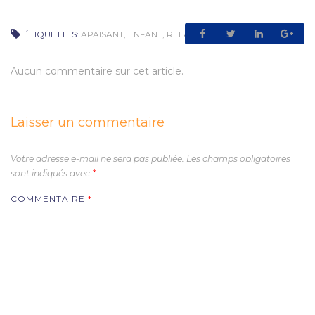
ÉTIQUETTES:
APAISANT
,
ENFANT
,
RELAXANT
Aucun commentaire sur cet article.
Laisser un commentaire
Votre adresse e-mail ne sera pas publiée.
Les champs obligatoires
sont indiqués avec
*
COMMENTAIRE
*