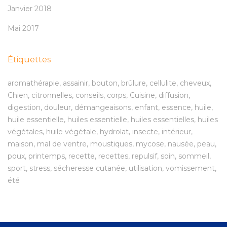
Janvier 2018
Mai 2017
Étiquettes
aromathérapie
assainir
bouton
brûlure
cellulite
cheveux
Chien
citronnelles
conseils
corps
Cuisine
diffusion
digestion
douleur
démangeaisons
enfant
essence
huile
huile essentielle
huiles essentielle
huiles essentielles
huiles
végétales
huile végétale
hydrolat
insecte
intérieur
maison
mal de ventre
moustiques
mycose
nausée
peau
poux
printemps
recette
recettes
repulsif
soin
sommeil
sport
stress
sécheresse cutanée
utilisation
vomissement
été