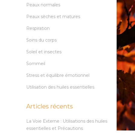
Peaux normales
Peaux sèches et matures
Respiration
Soins du corps
Soleil et insectes
Sommeil
Stress et équilibre émotionnel
Utilisation des huiles essentielles
Articles récents
La Voie Externe : Utilisations des huiles
essentielles et Précautions