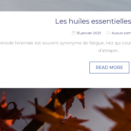
Les huiles essentielles
13 janvier 2021
Aucun com
période hivernale est souvent synonyme de fatigue, nez qui coul
d’attraper…
READ MORE