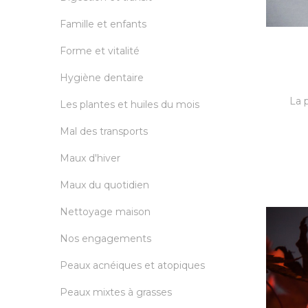
Famille et enfants
Forme et vitalité
Hygiène dentaire
La 
Les plantes et huiles du mois
Mal des transports
Maux d'hiver
Maux du quotidien
Nettoyage maison
Nos engagements
Peaux acnéiques et atopiques
Peaux mixtes à grasses