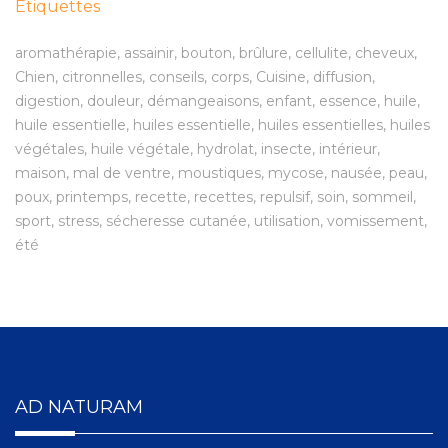
Étiquettes
aromathérapie
assainir
bouton
brûlure
cellulite
cheveux
Chien
citronnelles
conseils
corps
Cuisine
diffusion
digestion
douleur
démangeaisons
enfant
essence
huile
huile essentielle
huiles essentielle
huiles essentielles
huiles
végétales
huile végétale
hydrolat
insecte
intérieur
maison
mal de ventre
moustiques
mycose
nausée
peau
poux
printemps
recette
recettes
repulsif
soin
sommeil
sport
stress
sécheresse cutanée
utilisation
vomissement
été
AD NATURAM