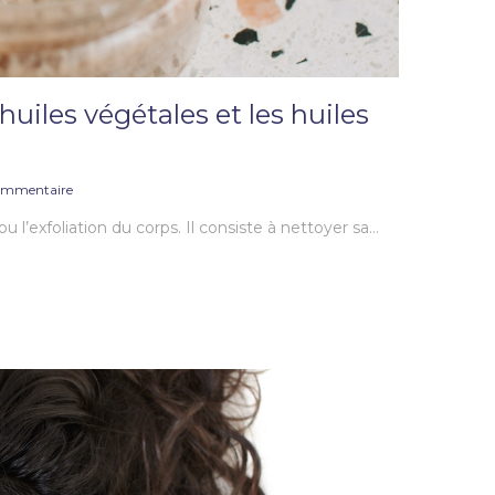
uiles végétales et les huiles
ommentaire
’exfoliation du corps. Il consiste à nettoyer sa…