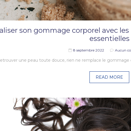
aliser son gommage corporel avec les h
essentielles
8 septembre 2022
Aucun c
etrouver une peau toute douce, rien ne remplace le gommage ou l
READ MORE