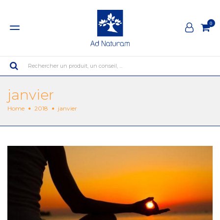
0
Rechercher un produit, un conseil, ...
janvier
Home
2018
janvier