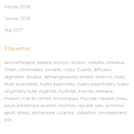
Février 2018
Janvier 2018
Mai 2017
Étiquettes
aromathérapie
assainir
bouton
brûlure
cellulite
cheveux
Chien
citronnelles
conseils
corps
Cuisine
diffusion
digestion
douleur
démangeaisons
enfant
essence
huile
huile essentielle
huiles essentielle
huiles essentielles
huiles
végétales
huile végétale
hydrolat
insecte
intérieur
maison
mal de ventre
moustiques
mycose
nausée
peau
poux
printemps
recette
recettes
repulsif
soin
sommeil
sport
stress
sécheresse cutanée
utilisation
vomissement
été