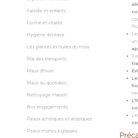
al
Famille et enfants
cu
co
Forme et vitalité
l’h
Le
Hygiène dentaire
u
Les plantes et huiles du mois
ap
Il
Mal des transports
tr
Maux d'hiver
Év
Le
Maux du quotidien
hu
ne
Nettoyage maison
L’
Nos engagements
cu
Le
Peaux acnéiques et atopiques
co
Peaux mixtes à grasses
Préca