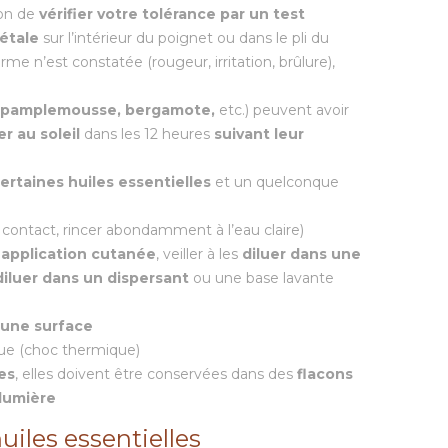
ion de
vérifier votre tolérance
par un test
gétale
sur l’intérieur du poignet ou dans le pli du
e n’est constatée (rougeur, irritation, brûlure),
pamplemousse
,
bergamote
,
etc.) peuvent avoir
r au soleil
dans les 12 heures
suivant leur
 certaines huiles essentielles
et un quelconque
contact, rincer abondamment à l’eau claire)
e
application cutanée
, veiller à les
diluer dans une
iluer dans un dispersant
ou une base lavante
 une surface
ue (choc thermique)
les
, elles doivent être conservées dans des
flacons
 lumière
uiles essentielles