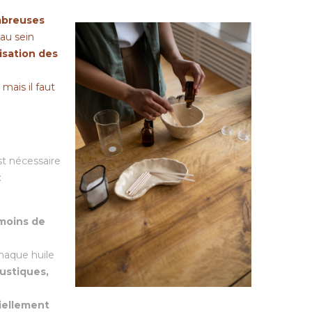
mbreuses
au sein
lisation des
mais il faut
 est nécessaire
:
 moins de
haque huile
ustiques,
iellement