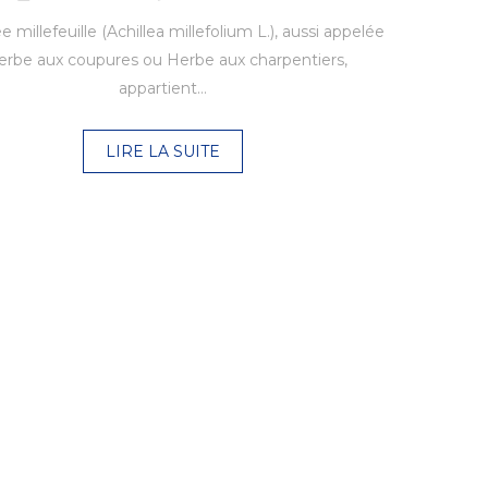
ée millefeuille (Achillea millefolium L.), aussi appelée
Herbe aux coupures ou Herbe aux charpentiers,
appartient…
LIRE LA SUITE