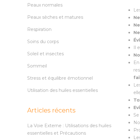
Peaux normales
Le
Peaux sèches et matures
Ne
Ne
Respiration
Ne
Év
Soins du corps
Il 
Soleil et insectes
No
En
Sommeil
res
fa
Stress et équilibre émotionnel
Le
Utilisation des huiles essentielles
el
To
Ev
Articles récents
S
No
La Voie Externe : Utilisations des huiles
Pr
essentielles et Précautions
Le