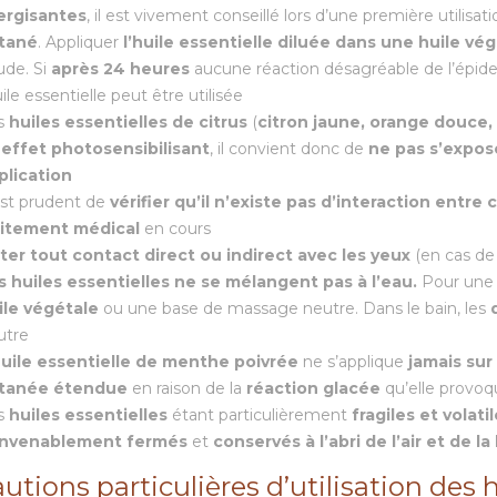
lergisantes
, il est vivement conseillé lors d’une première utilisat
tané
. Appliquer
l’huile essentielle diluée dans une huile vé
ude. Si
après 24 heures
aucune réaction désagréable de l’épiderm
uile essentielle peut être utilisée
s
huiles essentielles de citrus
(
citron jaune
,
orange douce
,
n
effet photosensibilisant
, il convient donc de
ne pas s’expose
plication
 est prudent de
vérifier qu’il n’existe pas d’interaction entre
aitement médical
en cours
iter tout contact direct ou indirect avec les yeux
(en cas de 
s huiles essentielles ne se mélangent pas à l’eau.
Pour un
ile végétale
ou une base de massage neutre. Dans le bain, les
d
utre
huile essentielle de menthe poivrée
ne s’applique
jamais sur
tanée étendue
en raison de la
réaction glacée
qu’elle provoq
s
huiles essentielles
étant particulièrement
fragiles et volati
nvenablement fermés
et
conservés à l’abri de l’air et de la
utions particulières d’utilisation des h