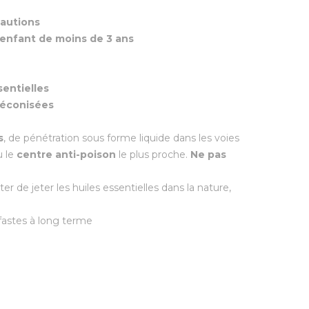
cautions
’enfant de moins de 3 ans
sentielles
réconisées
s
, de pénétration sous forme liquide dans les voies
 le
centre anti-poison
le plus proche.
Ne pas
iter de jeter les huiles essentielles dans la nature,
fastes à long terme