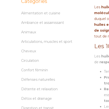
Catégories
Les
huil
molécu
Alimentation et cuisine
duquel o
Ambiance et assainissant
huiles e
de soig
Animaux
tout de
Articulations, muscles et sport
Les 1
Cheveux
Les
huil
Circulation
de
resp
Confort féminin
Ten
Pr
Défenses naturelles
tr
Détente et relaxation
Re
ess
Détox et drainage
to
Le
Digestion et transit