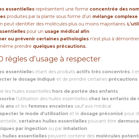
es essentielles
représentent une forme
concentrée des no
les
produites par la plante sous forme d’un
mélange complexe
n peut identifier des molécules plus ou moins majoritaires.
L’uti
ssentielles
pour un
usage médical afin
ner ou prévenir certaines pathologies
n’est plus à démontrer 
 même prendre
quelques précautions.
0 règles d’usage à respecter
es essentielle
s étant des produits
actifs très concentrés
, il
ecter le dosage indiqué
et de prendre certaines
précautions
ir les huiles essentielles
hors de portée des enfants
oscrire
l’utilisation des huiles essentielles
chez les enfants de
ois ans
et les
femmes enceintes
sauf avis médical
specter le mode d’utilisation
et le
dosage préconisé
pour c
entielle,
certaines huiles essentielles
pouvant être
dermoca
xiques par ingestion
ou par
inhalation
s
huiles essentielles
peuvent contenir des
molécules potent