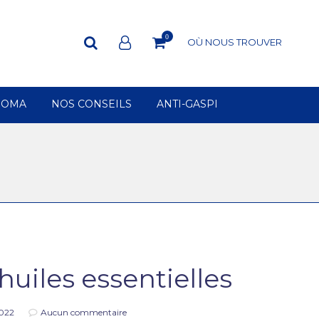
0
OÙ NOUS TROUVER
ROMA
NOS CONSEILS
ANTI-GASPI
uiles essentielles
022
Aucun commentaire