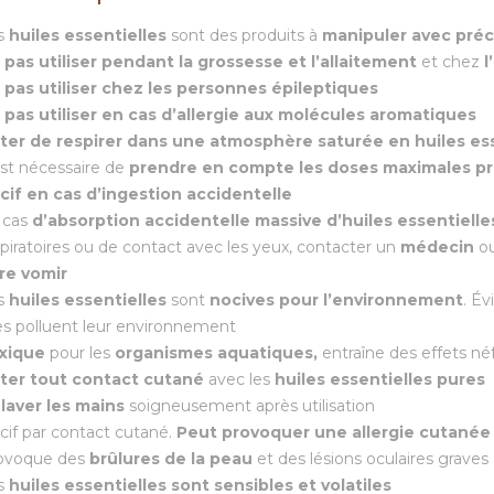
s
huiles essentielles
sont des produits à
manipuler avec pré
 pas utiliser pendant la grossesse et l’allaitement
et chez
l
 pas utiliser chez les personnes épileptiques
 pas utiliser en cas d’allergie aux molécules aromatiques
iter de respirer dans une atmosphère saturée en huiles es
est nécessaire de
prendre en compte les
doses maximales p
cif en cas d’ingestion accidentelle
 cas
d’absorption accidentelle massive d’huiles essentielle
piratoires ou de contact avec les yeux, contacter un
médecin
ou
ire vomir
s
huiles essentielles
sont
nocives pour l’environnement
. Év
les polluent leur environnement
xique
pour les
organismes aquatiques,
entraîne des effets né
iter tout contact cutané
avec les
huiles essentielles pures
e
laver les mains
soigneusement après utilisation
cif par contact cutané.
Peut provoquer une allergie cutanée
ovoque des
brûlures de la peau
et des lésions oculaires graves
s
huiles essentielles sont sensibles et volatiles