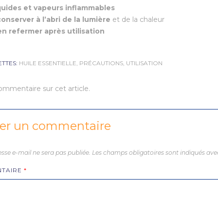
quides et vapeurs inflammables
onserver à l’abri de la lumière
et de la chaleur
en refermer après utilisation
ETTES:
HUILE ESSENTIELLE
,
PRÉCAUTIONS
,
UTILISATION
mmentaire sur cet article.
ser un commentaire
sse e-mail ne sera pas publiée.
Les champs obligatoires sont indiqués av
TAIRE
*