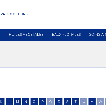
 PRODUCTEURS
S
HUILES VÉGÉTALES
EAUX FLORALES
SOINS A
K
L
M
N
O
P
Q
R
S
T
U
V
W