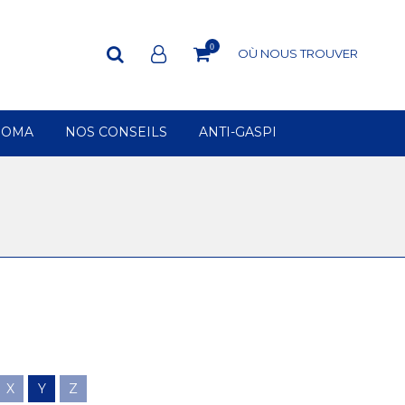
0
OÙ NOUS TROUVER
ROMA
NOS CONSEILS
ANTI-GASPI
X
Y
Z