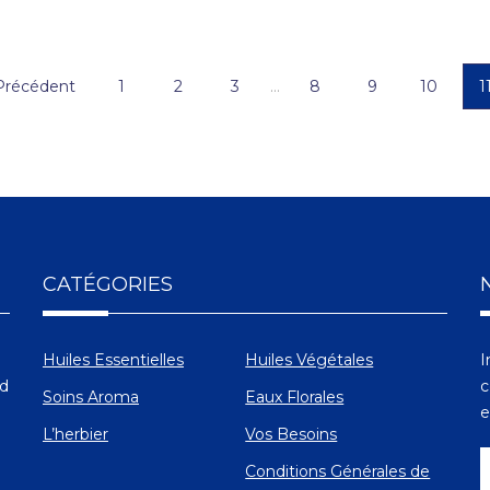
Précédent
1
2
3
…
8
9
10
1
CATÉGORIES
Huiles Essentielles
Huiles Végétales
I
Ad
c
Soins Aroma
Eaux Florales
e
L’herbier
Vos Besoins
Conditions Générales de