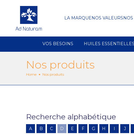
LA MARQUE
NOS VALEURS
NOS
VOS BESOINS
HUILES ESSENTIELLE
Nos produits
Home
Nos produits
Recherche alphabétique
A
B
C
D
E
F
G
H
I
J