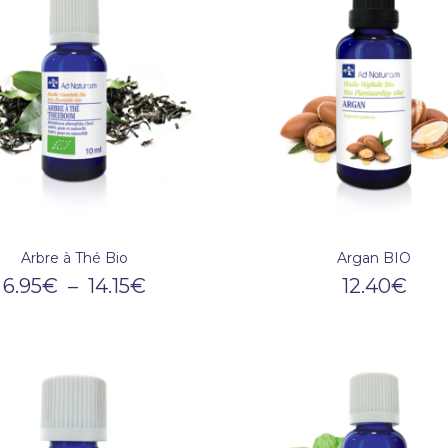
Arbre à Thé Bio
Argan BIO
6.95
€
–
14.15
€
12.40
€