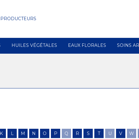
 PRODUCTEURS
S
HUILES VÉGÉTALES
EAUX FLORALES
SOINS A
K
L
M
N
O
P
Q
R
S
T
U
V
W