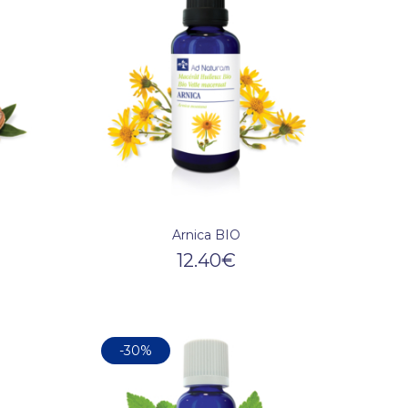
Arnica BIO
12.40
€
-30%