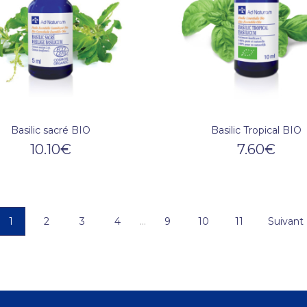
Basilic sacré BIO
Basilic Tropical BIO
10.10
€
7.60
€
1
2
3
4
…
9
10
11
Suivant