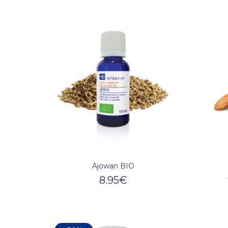
Ajowan BIO
8.95
€