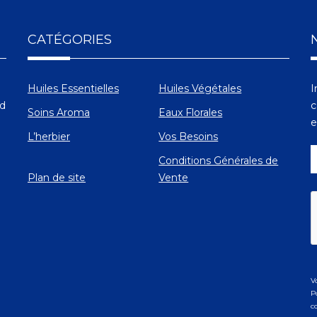
CATÉGORIES
Huiles Essentielles
Huiles Végétales
I
Ad
c
Soins Aroma
Eaux Florales
e
L’herbier
Vos Besoins
Conditions Générales de
Plan de site
Vente
V
P
c