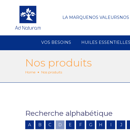
LA MARQUE
NOS VALEURS
NOS
VOS BESOINS
HUILES ESSENTIELLE
Nos produits
Home
Nos produits
Recherche alphabétique
A
B
C
D
E
F
G
H
I
J