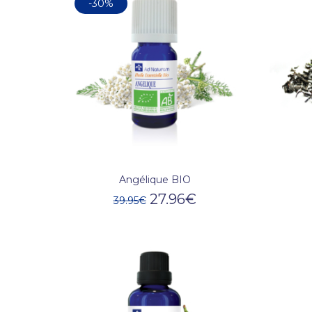
-30%
Angélique BIO
27.96
€
39.95
€