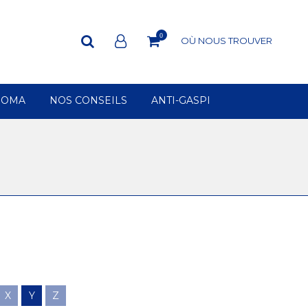
0
OÙ NOUS TROUVER
ROMA
NOS CONSEILS
ANTI-GASPI
X
Y
Z