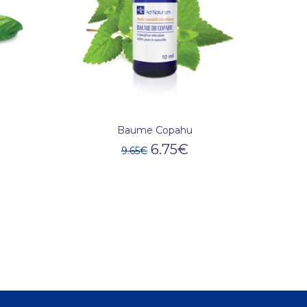
Baume Copahu
6.75
€
9.65
€