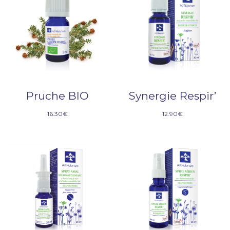
Pruche BIO
Synergie Respir’
16.30
€
12.90
€