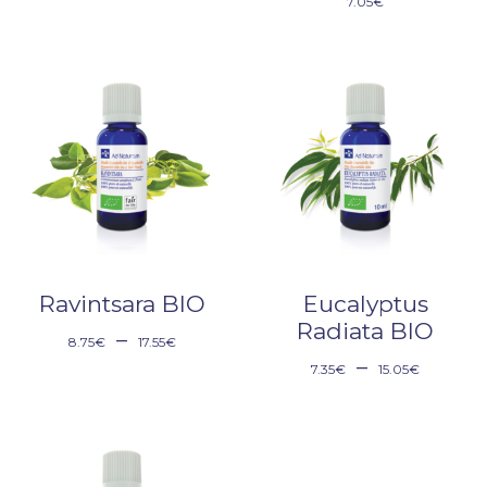
7.05
€
Ravintsara BIO
Eucalyptus
Radiata BIO
–
8.75
€
17.55
€
–
7.35
€
15.05
€