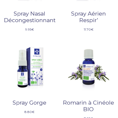
Spray Nasal
Spray Aérien
Décongestionnant
Respir’
9.95
€
11.70
€
Spray Gorge
Romarin à Cinéole
BIO
8.80
€