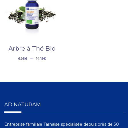
Arbre à Thé Bio
–
6.95
€
14.15
€
AD NATURAM
Entreprise familiale Tarnaise spécialisée depuis près de 30