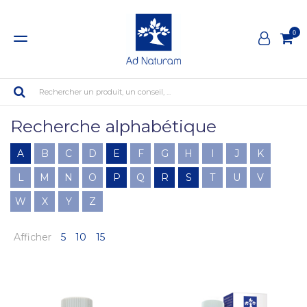
0
Rechercher un produit, un conseil, ...
Recherche alphabétique
A
B
C
D
E
F
G
H
I
J
K
L
M
N
O
P
Q
R
S
T
U
V
W
X
Y
Z
Afficher
5
10
15