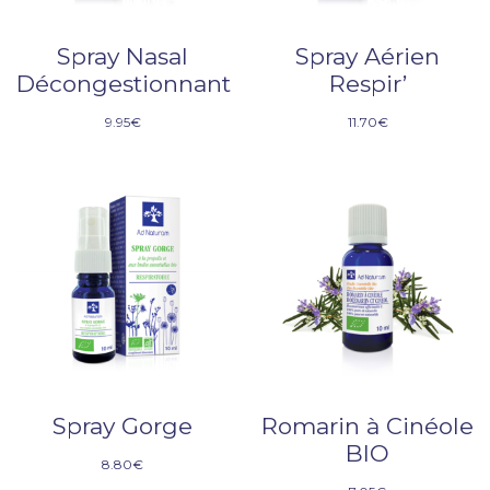
Spray Nasal
Spray Aérien
Décongestionnant
Respir’
9.95
€
11.70
€
Spray Gorge
Romarin à Cinéole
BIO
8.80
€