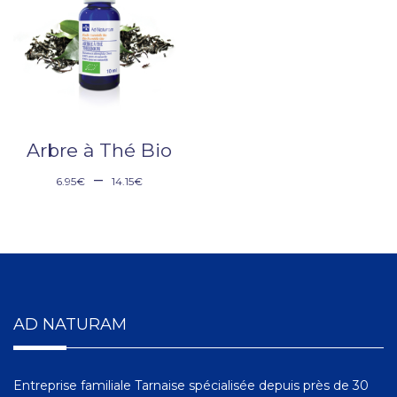
Arbre à Thé Bio
–
6.95
€
14.15
€
AD NATURAM
Entreprise familiale Tarnaise spécialisée depuis près de 30