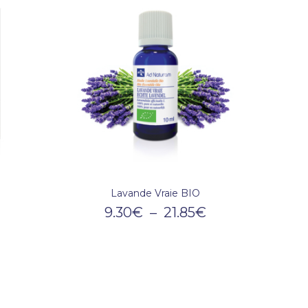
Lavande Vraie BIO
9.30
€
–
21.85
€