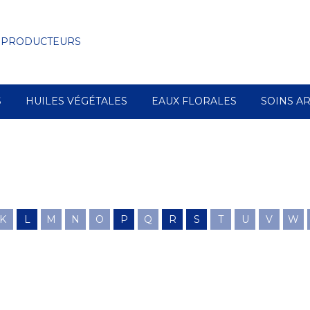
 PRODUCTEURS
S
HUILES VÉGÉTALES
EAUX FLORALES
SOINS A
K
L
M
N
O
P
Q
R
S
T
U
V
W