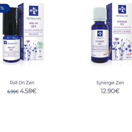
4%
Roll On Zen
Synergie Zen
4.58
€
12.90
€
6.95
€