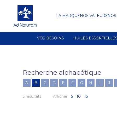
LA MARQUE
NOS VALEURS
NOS
VOS BESOINS
HUILES ESSENTIELLE
Recherche alphabétique
A
B
C
D
E
F
G
H
I
J
5 résultats
Afficher
5
10
15