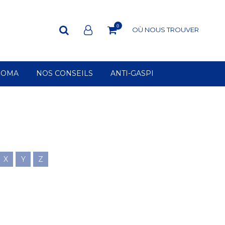
0
OÙ NOUS TROUVER
ROMA
NOS CONSEILS
ANTI-GASPI
X
Y
Z