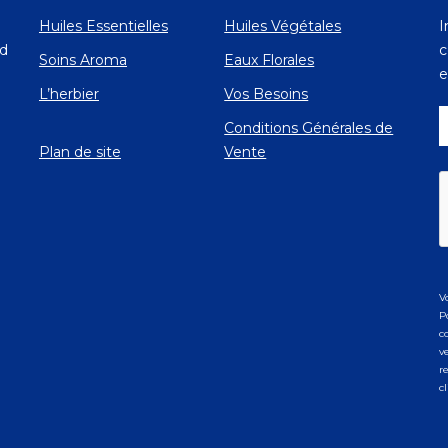
Huiles Essentielles
Huiles Végétales
I
Ad
c
Soins Aroma
Eaux Florales
e
L’herbier
Vos Besoins
Conditions Générales de
Plan de site
Vente
V
P
c
v
r
c