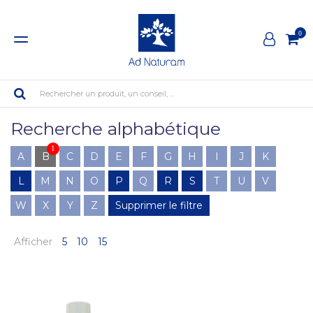
0
Rechercher un produit, un conseil, ...
Recherche alphabétique
1
A
B
C
D
E
F
G
H
I
J
K
L
M
N
O
P
Q
R
S
T
U
V
W
X
Y
Z
Supprimer le filtre
Afficher
5
10
15