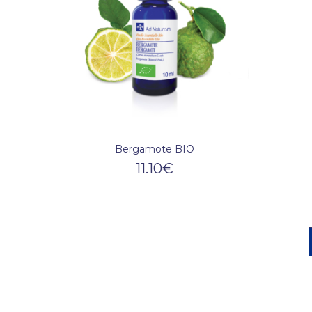
Bergamote BIO
11.10
€