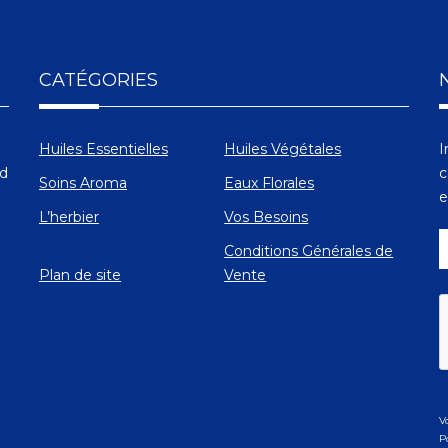
CATÉGORIES
Huiles Essentielles
Huiles Végétales
I
Ad
c
Soins Aroma
Eaux Florales
e
L’herbier
Vos Besoins
Conditions Générales de
Plan de site
Vente
V
P