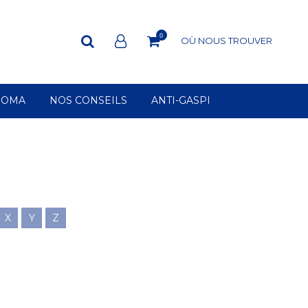
0
OÙ NOUS TROUVER
ROMA
NOS CONSEILS
ANTI-GASPI
X
Y
Z