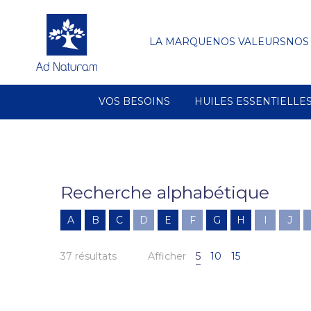
LA MARQUE
NOS VALEURS
NOS
VOS BESOINS
HUILES ESSENTIELLE
Recherche alphabétique
A
B
C
D
E
F
G
H
I
J
37 résultats
Afficher
5
10
15