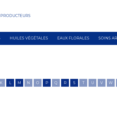
 PRODUCTEURS
S
HUILES VÉGÉTALES
EAUX FLORALES
SOINS A
K
L
M
N
O
P
Q
R
S
T
U
V
W