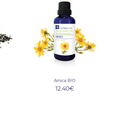
Arnica BIO
12.40
€