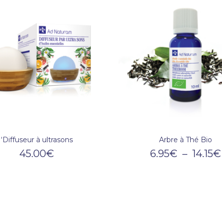
‘Diffuseur à ultrasons
Arbre à Thé Bio
45.00
€
6.95
€
–
14.15
€