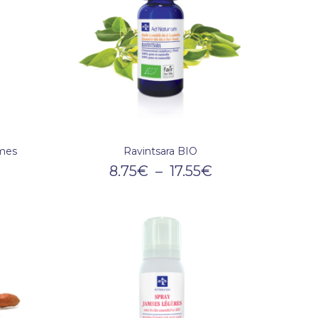
umes
Ravintsara BIO
8.75
€
–
17.55
€