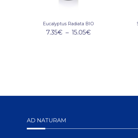
Eucalyptus Radiata BIO
7.35
€
–
15.05
€
AD NATURAM