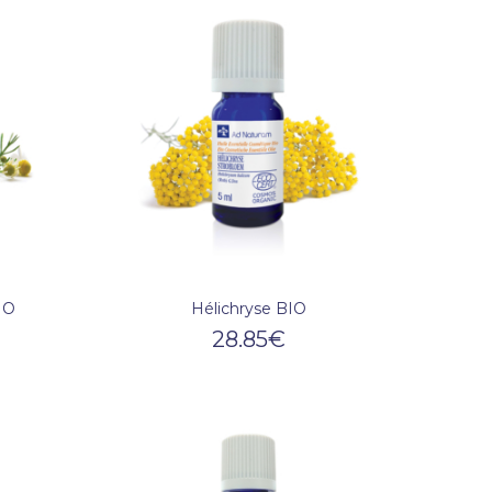
IO
Hélichryse BIO
28.85
€