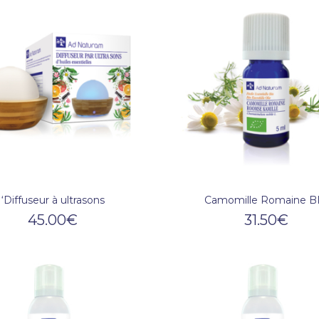
‘Diffuseur à ultrasons
Camomille Romaine B
45.00
€
31.50
€