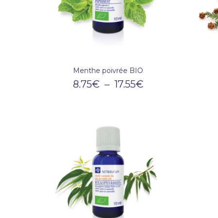
Menthe poivrée BIO
8.75
€
–
17.55
€