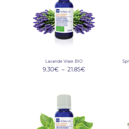
Lavande Vraie BIO
Spr
9.30
€
–
21.85
€