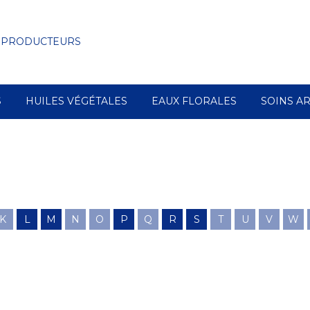
 PRODUCTEURS
S
HUILES VÉGÉTALES
EAUX FLORALES
SOINS A
K
L
M
N
O
P
Q
R
S
T
U
V
W