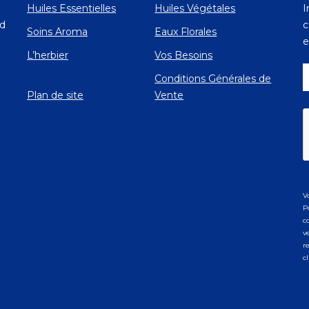
Huiles Essentielles
Huiles Végétales
I
Ad
c
Soins Aroma
Eaux Florales
e
L’herbier
Vos Besoins
Conditions Générales de
Plan de site
Vente
V
P
c
v
r
c