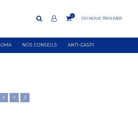
0
OÙ NOUS TROUVER
ROMA
NOS CONSEILS
ANTI-GASPI
X
Y
Z