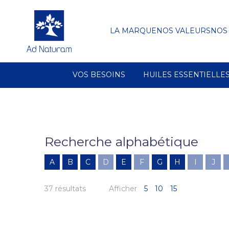
LA MARQUE
NOS VALEURS
NOS
VOS BESOINS
HUILES ESSENTIELLE
Recherche alphabétique
A
B
C
D
E
F
G
H
I
J
37 résultats
Afficher
5
10
15