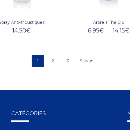
Spray Anti-Moustiques
Arbre à Thé Bio
14.50
€
6.95
€
–
14.15
€
1
2
3
Suivant
CATÉGORIES