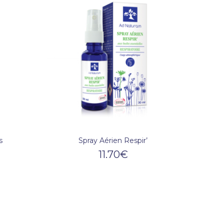
s
Spray Aérien Respir’
11.70
€