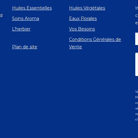
Huiles Essentielles
Huiles Végétales
I
Ad
c
Soins Aroma
Eaux Florales
e
L’herbier
Vos Besoins
Conditions Générales de
Plan de site
Vente
V
P
c
v
r
c