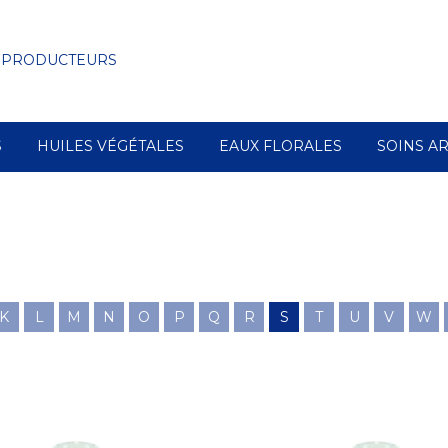
 PRODUCTEURS
S
HUILES VÉGÉTALES
EAUX FLORALES
SOINS A
K
L
M
N
O
P
Q
R
S
T
U
V
W