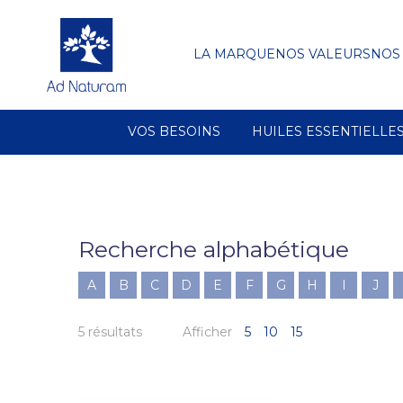
LA MARQUE
NOS VALEURS
NOS
VOS BESOINS
HUILES ESSENTIELLE
Recherche alphabétique
A
B
C
D
E
F
G
H
I
J
5 résultats
Afficher
5
10
15