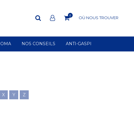
0
OÙ NOUS TROUVER
ROMA
NOS CONSEILS
ANTI-GASPI
X
Y
Z