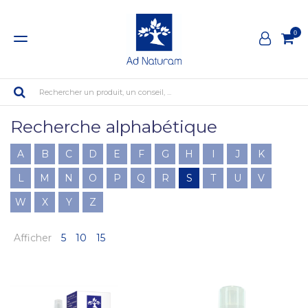
0
Rechercher un produit, un conseil, ...
Recherche alphabétique
A
B
C
D
E
F
G
H
I
J
K
L
M
N
O
P
Q
R
S
T
U
V
W
X
Y
Z
Afficher
5
10
15