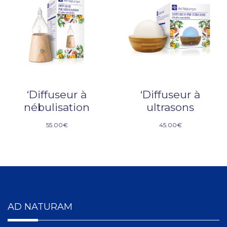
‘Diffuseur à
‘Diffuseur à
nébulisation
ultrasons
55.00
€
45.00
€
AD NATURAM