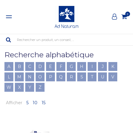
0
Rechercher un produit, un conseil, ...
Recherche alphabétique
A
B
C
D
E
F
G
H
I
J
K
L
M
N
O
P
Q
R
S
T
U
V
W
X
Y
Z
Afficher
5
10
15