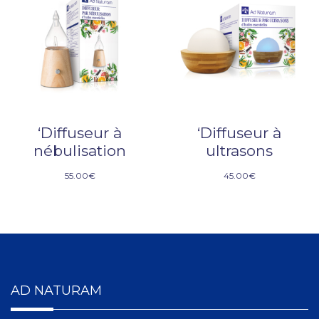
‘Diffuseur à
‘Diffuseur à
nébulisation
ultrasons
55.00
€
45.00
€
AD NATURAM