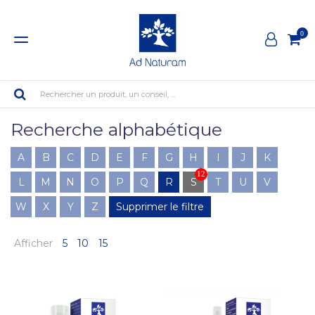
0
Rechercher un produit, un conseil, ...
Recherche alphabétique
A
B
C
D
E
F
G
H
I
J
K
12
L
M
N
O
P
Q
R
S
T
U
V
W
X
Y
Z
Supprimer le filtre
Afficher
5
10
15