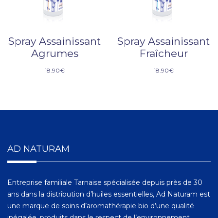
Spray Assainissant
Spray Assainissant
Agrumes
Fraîcheur
18.90
€
18.90
€
AD NATURAM
Entreprise familiale Tarnaise spécialisée depuis près de 30
ans dans la distribution d’huiles essentielles, Ad Naturam est
une marque de soins d’aromathérapie bio d’une qualité
inégalée, produits dans le respect de l’environnement.