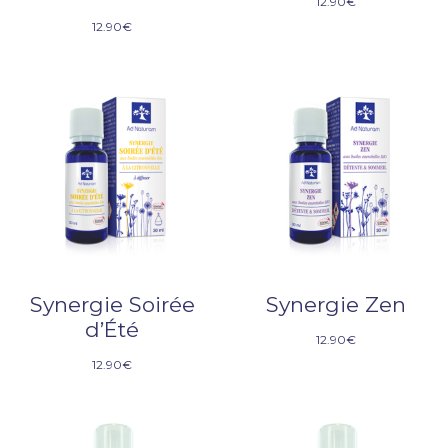
12.90
€
12.90
€
Synergie Soirée
Synergie Zen
d’Été
12.90
€
12.90
€