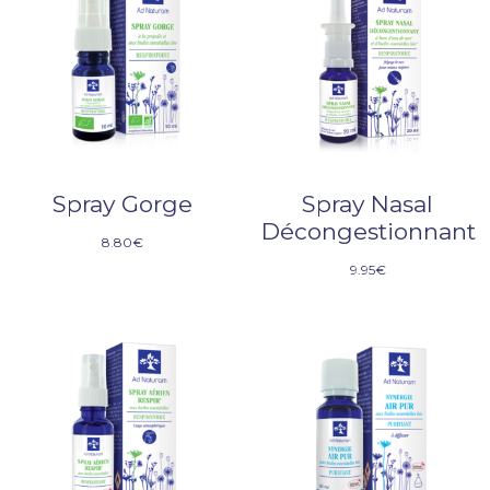
Spray Gorge
Spray Nasal
Décongestionnant
8.80
€
9.95
€