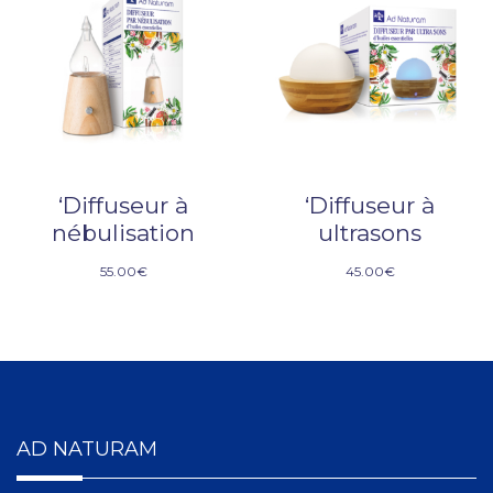
‘Diffuseur à
‘Diffuseur à
nébulisation
ultrasons
55.00
€
45.00
€
AD NATURAM