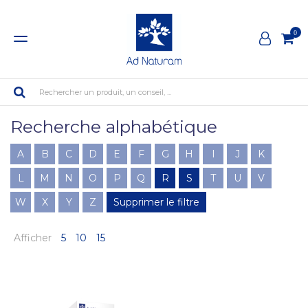
0
Rechercher un produit, un conseil, ...
Recherche alphabétique
A
B
C
D
E
F
G
H
I
J
K
L
M
N
O
P
Q
R
S
T
U
V
W
X
Y
Z
Supprimer le filtre
Afficher
5
10
15