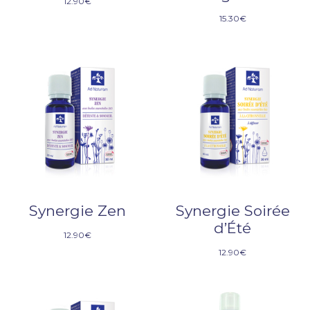
12.90
€
15.30
€
Synergie Zen
Synergie Soirée
d’Été
12.90
€
12.90
€