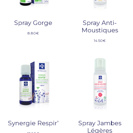
Spray Gorge
Spray Anti-
Moustiques
8.80
€
14.50
€
Synergie Respir’
Spray Jambes
Légères