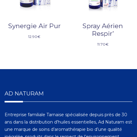
Synergie Air Pur
Spray Aérien
Respir’
12.90
€
11.70
€
AD NATURAM
Entreprise familiale Tarnaise spécialisée depuis près de 30
ans dans la distribution d’huiles essentielles, Ad Naturam est
une marque de soins d’aromathérapie bio d’une qualité
inégalée, produits dans le respect de l’environnement.