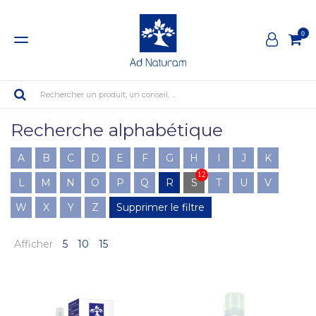
0
Rechercher un produit, un conseil, ...
Recherche alphabétique
A
B
C
D
E
F
G
H
I
J
K
12
L
M
N
O
P
Q
R
S
T
U
V
W
X
Y
Z
Supprimer le filtre
Afficher
5
10
15