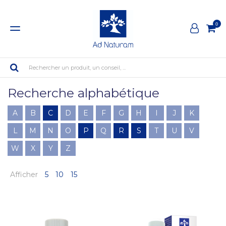
0
Rechercher un produit, un conseil, ...
Recherche alphabétique
A
B
C
D
E
F
G
H
I
J
K
L
M
N
O
P
Q
R
S
T
U
V
W
X
Y
Z
Afficher
5
10
15