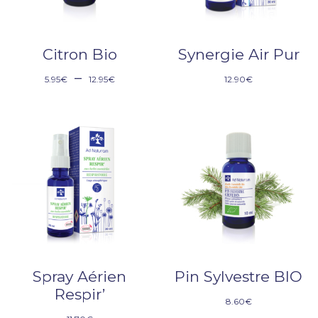
Citron Bio
Synergie Air Pur
–
5.95
€
12.95
€
12.90
€
Spray Aérien
Pin Sylvestre BIO
Respir’
8.60
€