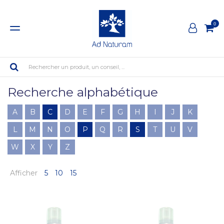
0
Rechercher un produit, un conseil, ...
Recherche alphabétique
A
B
C
D
E
F
G
H
I
J
K
L
M
N
O
P
Q
R
S
T
U
V
W
X
Y
Z
Afficher
5
10
15