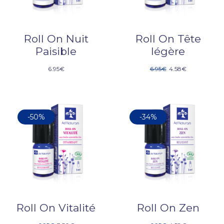
Roll On Nuit
Roll On Tête
Paisible
légère
6.95
€
6.95
€
4.58
€
-50%
-34%
Roll On Vitalité
Roll On Zen