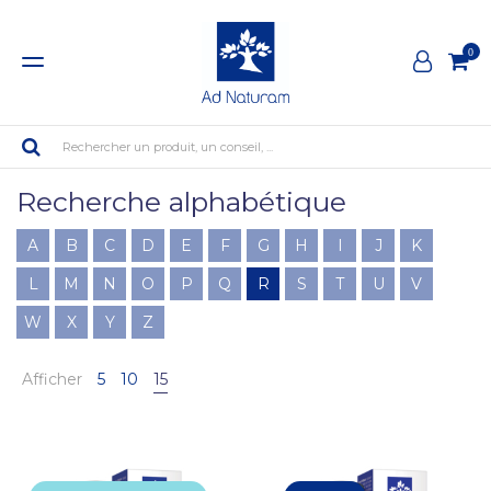
0
Rechercher un produit, un conseil, ...
Recherche alphabétique
A
B
C
D
E
F
G
H
I
J
K
L
M
N
O
P
Q
R
S
T
U
V
W
X
Y
Z
Afficher
5
10
15