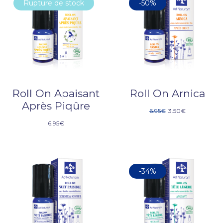
Rupture de stock
-50%
Roll On Apaisant
Roll On Arnica
Après Piqûre
6.95
€
3.50
€
6.95
€
-34%