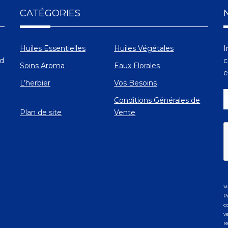
CATÉGORIES
Huiles Essentielles
Huiles Végétales
I
Ad
c
Soins Aroma
Eaux Florales
e
L’herbier
Vos Besoins
Conditions Générales de
Plan de site
Vente
V
P
c
v
r