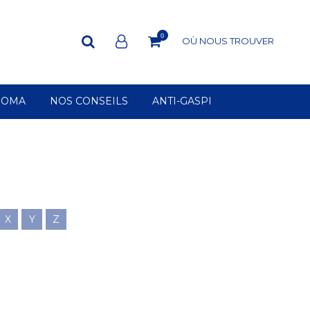
0
OÙ NOUS TROUVER
ROMA
NOS CONSEILS
ANTI-GASPI
X
Y
Z