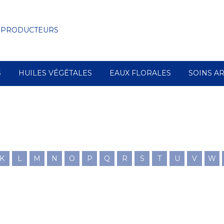
 PRODUCTEURS
S
HUILES VÉGÉTALES
EAUX FLORALES
SOINS A
K
L
M
N
O
P
Q
R
S
T
U
V
W