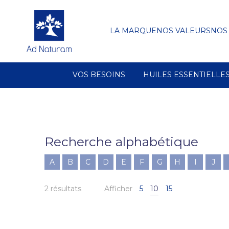
LA MARQUE
NOS VALEURS
NOS
VOS BESOINS
HUILES ESSENTIELLE
Recherche alphabétique
A
B
C
D
E
F
G
H
I
J
2 résultats
Afficher
5
10
15