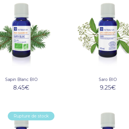
Sapin Blanc BIO
Saro BIO
8.45
€
9.25
€
Rupture de stock