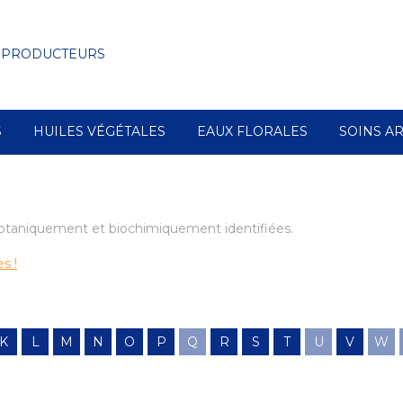
 PRODUCTEURS
S
HUILES VÉGÉTALES
EAUX FLORALES
SOINS A
 botaniquement et biochimiquement identifiées.
s !
K
L
M
N
O
P
Q
R
S
T
U
V
W