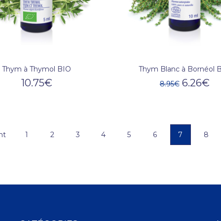
Thym à Thymol BIO
Thym Blanc à Bornéol 
10.75
€
6.26
€
8.95
€
nt
1
2
3
4
5
6
7
8