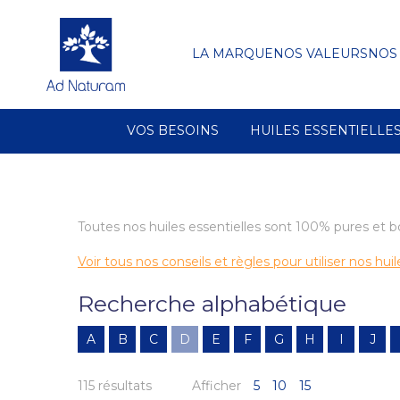
LA MARQUE
NOS VALEURS
NOS
VOS BESOINS
HUILES ESSENTIELLE
Toutes nos huiles essentielles sont 100% pures et
Voir tous nos conseils et règles pour utiliser nos huile
Recherche alphabétique
A
B
C
D
E
F
G
H
I
J
115 résultats
Afficher
5
10
15