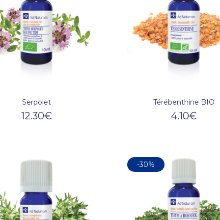
Serpolet
Térébenthine BIO
12.30
€
4.10
€
-30%