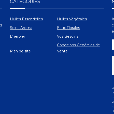
CATÉGORIES
Huiles Essentielles
Huiles Végétales
I
Ad
c
Soins Aroma
Eaux Florales
e
L’herbier
Vos Besoins
Conditions Générales de
Plan de site
Vente
V
P
c
v
r
c