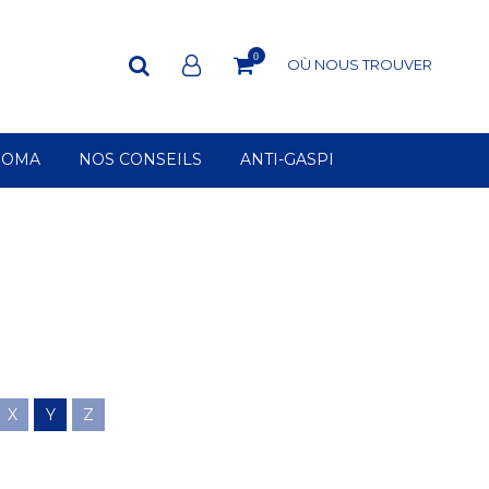
0
OÙ NOUS TROUVER
ROMA
NOS CONSEILS
ANTI-GASPI
X
Y
Z