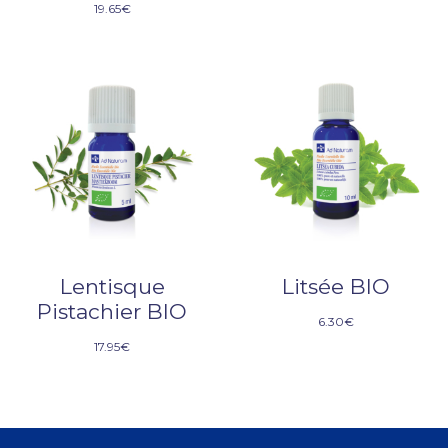
19.65
€
Lentisque
Litsée BIO
Pistachier BIO
6.30
€
17.95
€