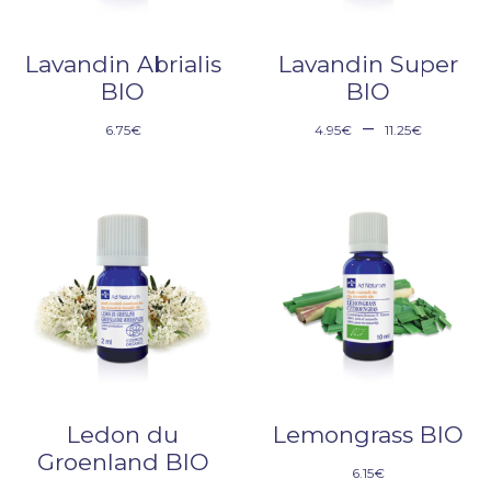
Lavandin Abrialis
Lavandin Super
BIO
BIO
–
6.75
€
4.95
€
11.25
€
Ledon du
Lemongrass BIO
Groenland BIO
6.15
€