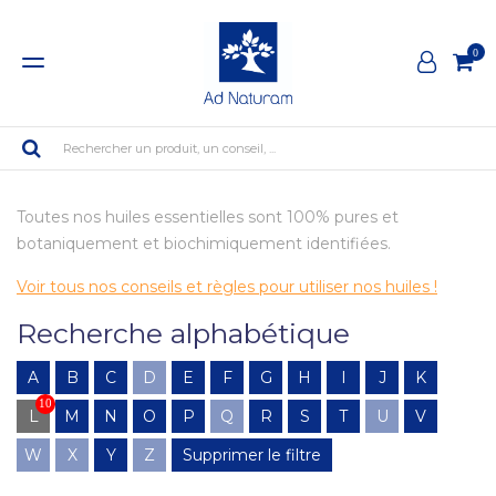
0
Rechercher un produit, un conseil, ...
Toutes nos huiles essentielles sont 100% pures et
botaniquement et biochimiquement identifiées.
Voir tous nos conseils et règles pour utiliser nos huiles !
Recherche alphabétique
A
B
C
D
E
F
G
H
I
J
K
10
L
M
N
O
P
Q
R
S
T
U
V
W
X
Y
Z
Supprimer le filtre