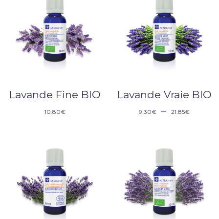
Lavande Fine BIO
Lavande Vraie BIO
–
10.80
€
9.30
€
21.85
€