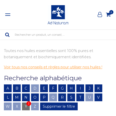
0
Rechercher un produit, un conseil, ...
Toutes nos huiles essentielles sont 100% pures et
botaniquement et biochimiquement identifiées.
Voir tous nos conseils et règles pour utiliser nos huiles !
Recherche alphabétique
A
B
C
D
E
F
G
H
I
J
K
L
M
N
O
P
Q
R
S
T
U
V
2
W
X
Y
Z
Supprimer le filtre