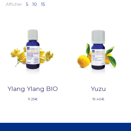
Afficher
5
10
15
Ylang Ylang BIO
Yuzu
11.25
€
19.40
€