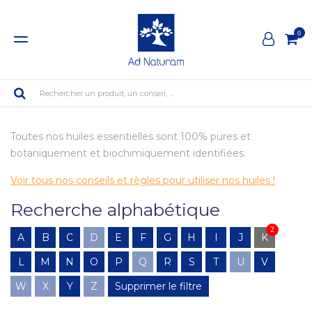
0
Rechercher un produit, un conseil, ...
Toutes nos huiles essentielles sont 100% pures et
botaniquement et biochimiquement identifiées.
Voir tous nos conseils et règles pour utiliser nos huiles !
Recherche alphabétique
2
A
B
C
D
E
F
G
H
I
J
K
L
M
N
O
P
Q
R
S
T
U
V
W
X
Y
Z
Supprimer le filtre