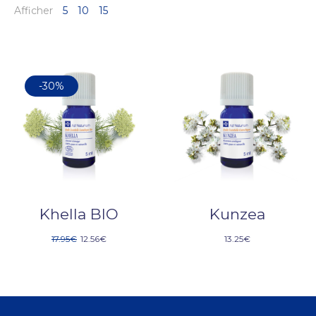
Afficher
5
10
15
-30%
Khella BIO
Kunzea
17.95
€
12.56
€
13.25
€