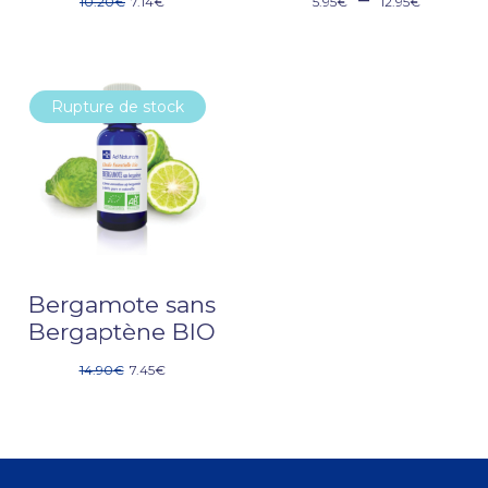
10.20
€
7.14
€
5.95
€
12.95
€
Rupture de stock
-50%
Bergamote sans
Bergaptène BIO
14.90
€
7.45
€