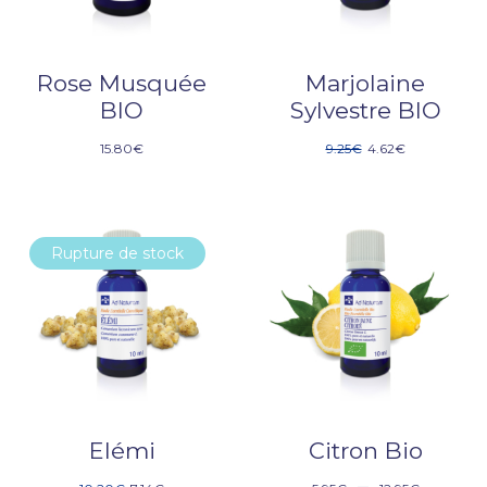
Rose Musquée
Marjolaine
BIO
Sylvestre BIO
15.80
€
9.25
€
4.62
€
Rupture de stock
-30%
Elémi
Citron Bio
–