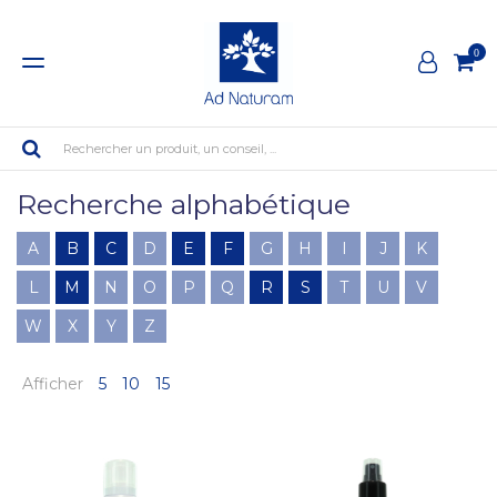
0
Rechercher un produit, un conseil, ...
Recherche alphabétique
A
B
C
D
E
F
G
H
I
J
K
L
M
N
O
P
Q
R
S
T
U
V
W
X
Y
Z
Afficher
5
10
15