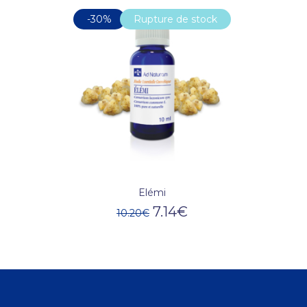
-30%
Rupture de stock
Elémi
7.14
€
10.20
€