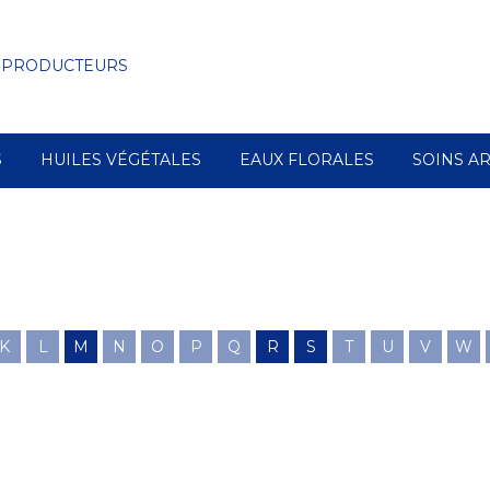
 PRODUCTEURS
S
HUILES VÉGÉTALES
EAUX FLORALES
SOINS A
K
L
M
N
O
P
Q
R
S
T
U
V
W