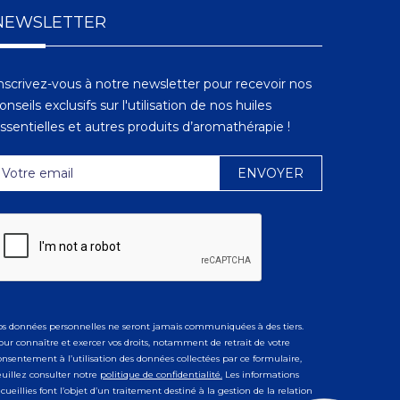
NEWSLETTER
nscrivez-vous à notre newsletter pour recevoir nos
onseils exclusifs sur l'utilisation de nos huiles
ssentielles et autres produits d’aromathérapie !
os données personnelles ne seront jamais communiquées à des tiers.
our connaître et exercer vos droits, notamment de retrait de votre
onsentement à l’utilisation des données collectées par ce formulaire,
euillez consulter notre
politique de confidentialité.
Les informations
ecueillies font l’objet d’un traitement destiné à la gestion de la relation