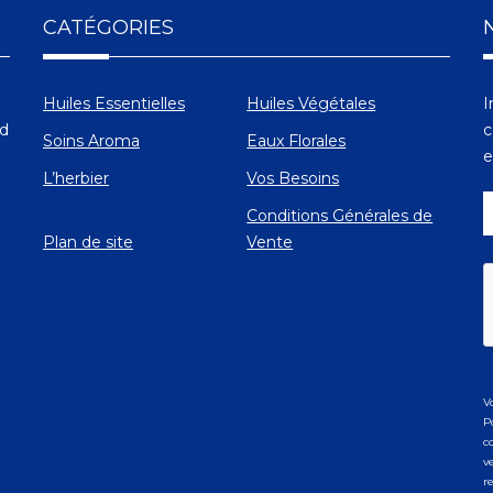
CATÉGORIES
Huiles Essentielles
Huiles Végétales
I
Ad
c
Soins Aroma
Eaux Florales
e
L’herbier
Vos Besoins
Conditions Générales de
Plan de site
Vente
V
P
c
v
r