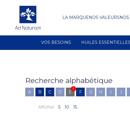
LA MARQUE
NOS VALEURS
NOS
VOS BESOINS
HUILES ESSENTIELLE
Recherche alphabétique
1
A
B
C
D
E
F
G
H
I
J
Afficher
5
10
15