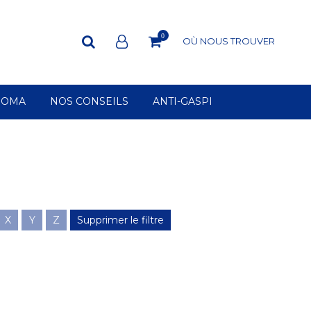
0
OÙ NOUS TROUVER
ROMA
NOS CONSEILS
ANTI-GASPI
X
Y
Z
Supprimer le filtre