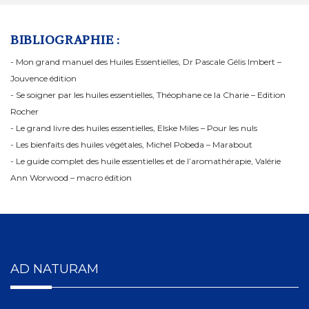
BIBLIOGRAPHIE :
- Mon grand manuel des Huiles Essentielles, Dr Pascale Gélis Imbert –
Jouvence édition
- Se soigner par les huiles essentielles, Théophane ce la Charie – Edition
Rocher
- Le grand livre des huiles essentielles, Elske Miles – Pour les nuls
- Les bienfaits des huiles végétales, Michel Pobeda – Marabout
- Le guide complet des huile essentielles et de l’aromathérapie, Valérie
Ann Worwood – macro édition
AD NATURAM