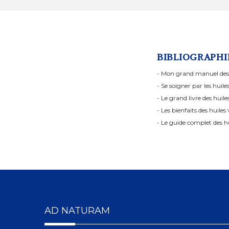
BIBLIOGRAPHIE
- Mon grand manuel des H
- Se soigner par les huil
- Le grand livre des huiles
- Les bienfaits des huil
- Le guide complet des h
AD NATURAM