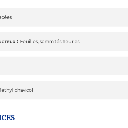
acées
ucteur :
Feuilles, sommités fleuries
ethyl chavicol
ICES