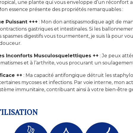
c Tropical, une plante qui vous enveloppe d’un réconfor
 Mon essence présente des propriétés remarquables :
e Puissant +++
: Mon don antispasmodique agit de man
ontractions gastriques et intestinales. Si les ballonnemen
s spasmes digestifs vous tourmentent, je suis là pour vou
douceur.
s Inconforts Musculosquelettiques ++
: Je peux atté
matismes et à l’arthrite, vous procurant un soulagement
ficace ++
: Ma capacité antifongique détruit les staphy
ertaines mycoses et infections. Par voie interne, mon acti
stème immunitaire, contribuant ainsi à votre bien-être g
ILISATION