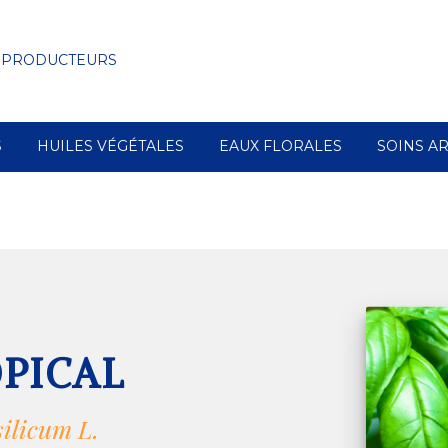
 PRODUCTEURS
S
HUILES VÉGÉTALES
EAUX FLORALES
SOINS A
OPICAL
ilicum L.