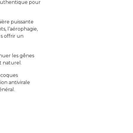
t authentique pour
ière puissante
ts, l’aérophagie,
s offrir un
nuer les gênes
 naturel.
locoques
on antivirale
énéral.