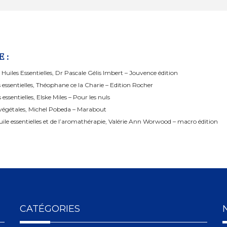
 :
uiles Essentielles, Dr Pascale Gélis Imbert – Jouvence édition
es essentielles, Théophane ce la Charie – Edition Rocher
 essentielles, Elske Miles – Pour les nuls
es végétales, Michel Pobeda – Marabout
uile essentielles et de l’aromathérapie, Valérie Ann Worwood – macro édition
CATÉGORIES