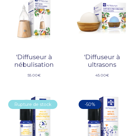
‘Diffuseur à
‘Diffuseur à
nébulisation
ultrasons
55.00
€
45.00
€
Rupture de stock
-50%