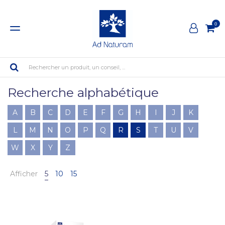
0
Rechercher un produit, un conseil, ...
Recherche alphabétique
A
B
C
D
E
F
G
H
I
J
K
L
M
N
O
P
Q
R
S
T
U
V
W
X
Y
Z
Afficher
5
10
15