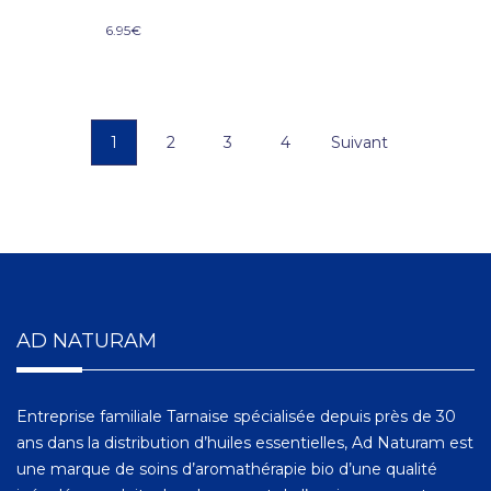
6.95
€
1
2
3
4
Suivant
AD NATURAM
Entreprise familiale Tarnaise spécialisée depuis près de 30
ans dans la distribution d’huiles essentielles, Ad Naturam est
une marque de soins d’aromathérapie bio d’une qualité