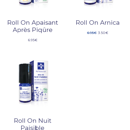
Roll On Apaisant
Roll On Arnica
Après Piqûre
6.95
€
3.50
€
6.95
€
Roll On Nuit
Paisible